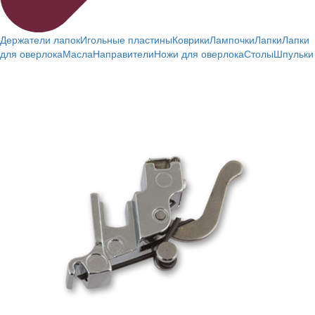
Держатели лапок
Игольные пластины
Коврики
Лампочки
Лапки
Лапки
для оверлока
Масла
Направители
Ножи для оверлока
Столы
Шпульки