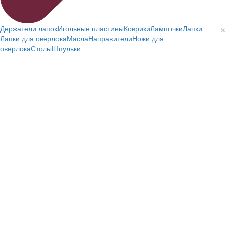
×
Держатели лапок
Игольные пластины
Коврики
Лампочки
Лапки
Лапки для оверлока
Масла
Направители
Ножи для
оверлока
Столы
Шпульки