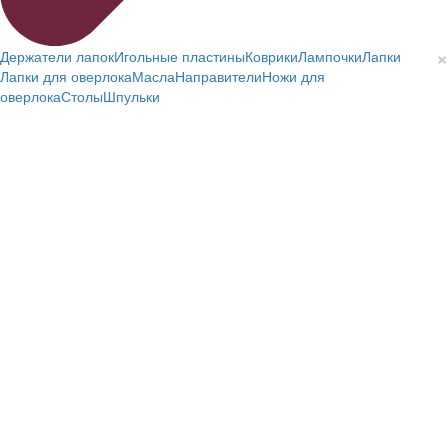
×
Держатели лапок
Игольные пластины
Коврики
Лампочки
Лапки
Лапки для оверлока
Масла
Направители
Ножи для
оверлока
Столы
Шпульки